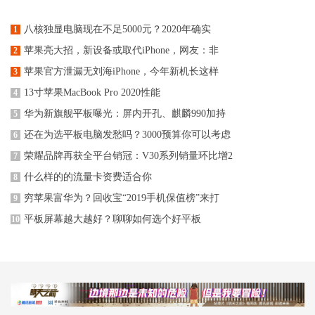
八核独显电脑现在不足5000元？2020年确实
1
苹果亮大招，新设备或取代iPhone，网友：非
2
苹果官方泄漏无刘海iPhone，今年新机长这样
3
13寸苹果MacBook Pro 2020性能
4
华为新旗舰平板曝光：屏内开孔、麒麟990加持
5
还在为选平板电脑发愁吗？3000预算你可以考虑
6
荣耀品牌再获全平台销冠：V30系列销量环比增2
7
什么样的的流量卡资费适合你
8
穷苹果富华为？回收宝“2019手机保值榜”来打
9
平板屏幕越大越好？聊聊如何选个好平板
10