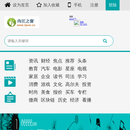
设为首页
加入收藏
手机
注册
登陆
资讯
财经
焦点
推荐
头条
教育
汽车
电影
星座
电视
家居
企业
读书
司法
学习
消费
游戏
文化
高尔夫
投资
时尚
美食
报价
买车
专栏
微商
区块链
历史
经济
看播