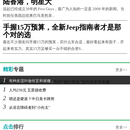
陆香港，明星大
说起已经成立30年的 Five Guys，最广为人知的一定是 2009 年的新闻。当
时前任美国总统奥巴马竟然亲...
手握15万预算，全新Jeep指南者才是那
个对的选
最近不少朋友问手握15万的预算，买什么车合适，最好看起来有面子，开
起来有实力。其实15万足够买一台不错的合资S...
精彩
专题
更多>>
1
有种友谊叫做何炅和谢娜，
1
人均250元 五星级收费
2
萌还是硬派？中日美卡牌用
3
从语言障碍者到“小向太”
点击
排行
更多>>