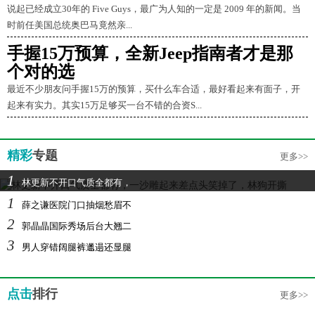
说起已经成立30年的 Five Guys，最广为人知的一定是 2009 年的新闻。当
时前任美国总统奥巴马竟然亲...
手握15万预算，全新Jeep指南者才是那
个对的选
最近不少朋友问手握15万的预算，买什么车合适，最好看起来有面子，开
起来有实力。其实15万足够买一台不错的合资S...
精彩
专题
更多>>
1
林更新不开口气质全都有，
1
薛之谦医院门口抽烟愁眉不
2
郭晶晶国际秀场后台大翘二
3
男人穿错阔腿裤邋遢还显腿
点击
排行
更多>>