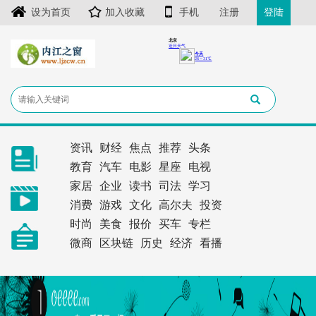
设为首页
加入收藏
手机
注册
登陆
资讯
财经
焦点
推荐
头条
教育
汽车
电影
星座
电视
家居
企业
读书
司法
学习
消费
游戏
文化
高尔夫
投资
时尚
美食
报价
买车
专栏
微商
区块链
历史
经济
看播