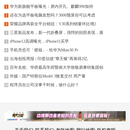
华为新旗舰平板曝光：屏内开孔、麒麟990加持
1
还在为选平板电脑发愁吗？3000预算你可以考虑
2
荣耀品牌再获全平台销冠：V30系列销量环比增2
3
三星新品发布，新一代折叠屏，强悍的拍照表现，展
4
iPhone12高调曝光，iPhone11买早
5
手机壳也可「硬核」- 给华为Mate30 Pr
6
出海创投周报 | 印度估值“窜天猴”再筹得2亿
7
百年名校、华侨最高学府暨南大学致敬易事特集团创
8
外媒：国产特斯拉Model 3恢复交付 周产量
9
程序员在公司没事干时候，做什么好？
10