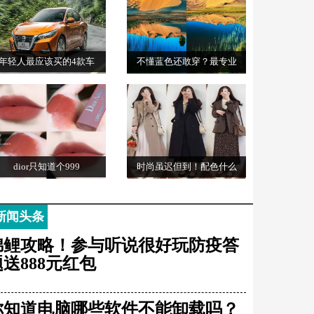
年轻人最应该买的4款车
不懂蓝色还敢穿？最专业
dior只知道个999
时尚虽迟但到！配色什么
新闻头条
锦鲤攻略！参与听说很好玩防疫答
题送888元红包
你知道电脑哪些软件不能卸载吗？