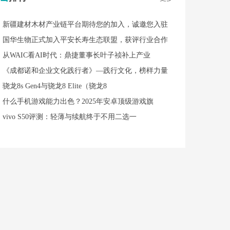
新疆建材木材产业链平台期待您的加入，诚邀您入驻
国华生物正式加入平安长寿生态联盟，获评行业合作
从WAIC看AI时代：鼎捷董事长叶子祯补上产业
《成都诺和企业文化践行者》—践行文化，榜样力量
骁龙8s Gen4与骁龙8 Elite（骁龙8
什么手机游戏能力出色？2025年安卓顶级游戏旗
vivo S50评测：轻薄与续航终于不用二选一