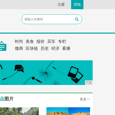
注册
登陆
时尚
美食
报价
买车
专栏
微商
区块链
历史
经济
看播
广告
点
图片
更多>>