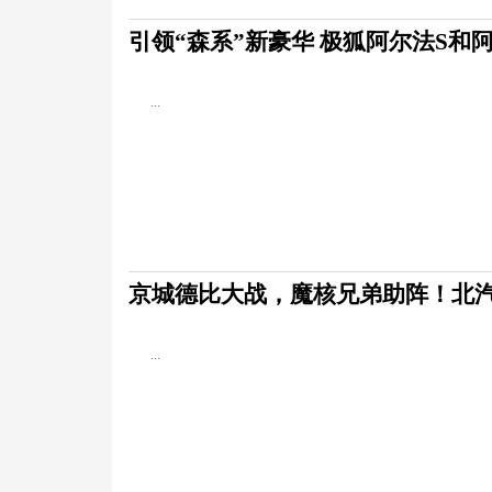
引领“森系”新豪华 极狐阿尔法S和
...
京城德比大战，魔核兄弟助阵！北
...