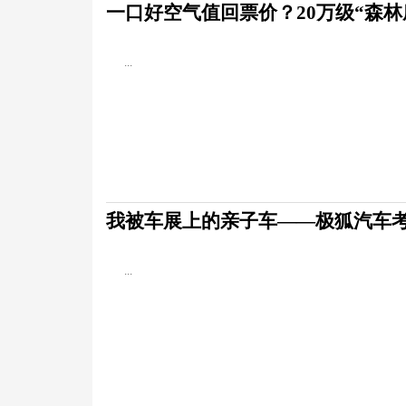
一口好空气值回票价？20万级“森林
...
我被车展上的亲子车——极狐汽车
...