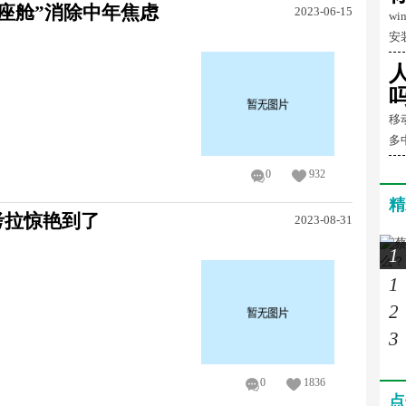
座舱”消除中年焦虑
2023-06-15
w
安
移
多
0
932
精
考拉惊艳到了
2023-08-31
1
1
2
3
0
1836
点