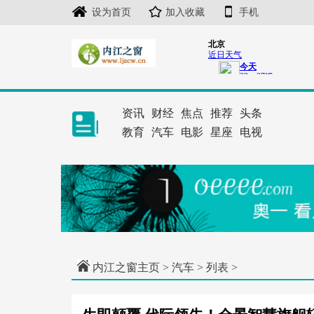
设为首页
加入收藏
手机
资讯
财经
焦点
推荐
头条
教育
汽车
电影
星座
电视
内江之窗主页
>
汽车
> 列表 >