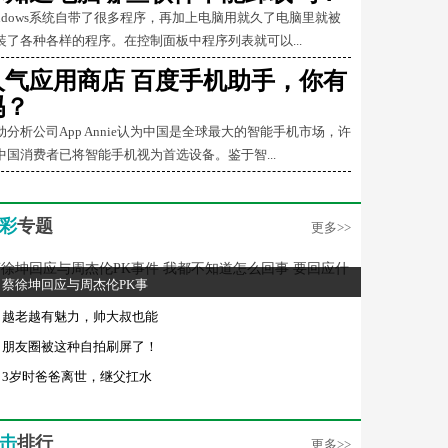
indows系统自带了很多程序，再加上电脑用就久了电脑里就被
装了各种各样的程序。在控制面板中程序列表就可以...
人气应用商店 百度手机助手，你有
吗？
动分析公司App Annie认为中国是全球最大的智能手机市场，许
中国消费者已将智能手机视为首选设备。鉴于智...
彩
专题
更多>>
蔡徐坤回应与周杰伦PK事
越老越有魅力，帅大叔也能
朋友圈被这种自拍刷屏了！
3岁时爸爸离世，继父扛水
击
排行
更多>>