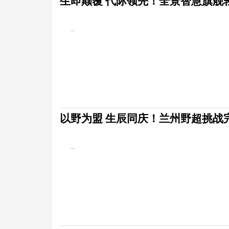
生即颠覆 代际领先！全景智慧旗舰
...
以野为盟 生辰同庆！兰州野超挑战
...