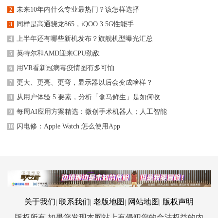
未来10年内什么专业最热门？该怎样选择
2
同样是高通骁龙865，iQOO 3 5G性能手
3
上半年还有哪些新机发布？旗舰机型曝光汇总
4
英特尔和AMD迎来CPU劲敌
5
用VR看新冠病毒疫情图有多可怕
6
更大、更亮、更弯，显示器以后会变成啥样？
7
从用户体验 5 要素，分析「盒马鲜生」是如何收
8
每周AI应用方案精选：微创手术机器人；人工智能
9
闪电修：Apple Watch 怎么使用App
10
关于我们
联系我们
老版地图
网站地图
版权声明
|
|
|
|
版权所有 如果您发现本网站上有侵犯您的合法权益的内