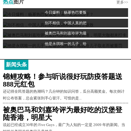
热点
图片
更多>>
今日爆料：杨幂热巴要叛
别不相信，中国人真的把
被奥巴马和刘嘉玲评为最
他是永琪唯一的儿子，给
新闻头条
锦鲤攻略！参与听说很好玩防疫答题送
888元红包
还记得全民答题的热潮吗？几分钟的知识问答，瓜分高额奖金。每次倒计
时公布答案，总会紧张到手心冒汗。可惜的是...
被奥巴马和刘嘉玲评为最好吃的汉堡登
陆香港，明星大
说起已经成立30年的 Five Guys，最广为人知的一定是 2009 年的新闻。当