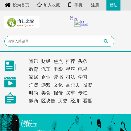
设为首页
加入收藏
手机
注册
登陆
资讯
财经
焦点
推荐
头条
教育
汽车
电影
星座
电视
家居
企业
读书
司法
学习
消费
游戏
文化
高尔夫
投资
时尚
美食
报价
买车
专栏
微商
区块链
历史
经济
看播