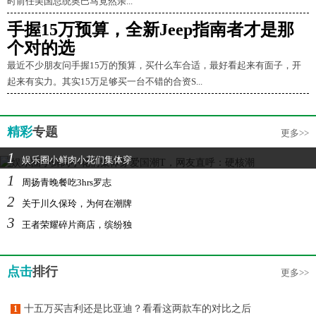
时前任美国总统奥巴马竟然亲...
手握15万预算，全新Jeep指南者才是那
个对的选
最近不少朋友问手握15万的预算，买什么车合适，最好看起来有面子，开
起来有实力。其实15万足够买一台不错的合资S...
精彩
专题
更多>>
1
娱乐圈小鲜肉小花们集体穿
1
周扬青晚餐吃3hrs罗志
2
关于川久保玲，为何在潮牌
3
王者荣耀碎片商店，缤纷独
点击
排行
更多>>
十五万买吉利还是比亚迪？看看这两款车的对比之后
1