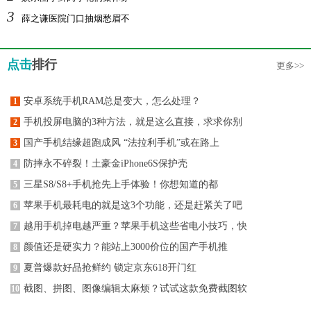
3
薛之谦医院门口抽烟愁眉不
点击
排行
更多>>
安卓系统手机RAM总是变大，怎么处理？
1
手机投屏电脑的3种方法，就是这么直接，求求你别
2
国产手机结缘超跑成风 “法拉利手机”或在路上
3
防摔永不碎裂！土豪金iPhone6S保护壳
4
三星S8/S8+手机抢先上手体验！你想知道的都
5
苹果手机最耗电的就是这3个功能，还是赶紧关了吧
6
越用手机掉电越严重？苹果手机这些省电小技巧，快
7
颜值还是硬实力？能站上3000价位的国产手机推
8
夏普爆款好品抢鲜约 锁定京东618开门红
9
截图、拼图、图像编辑太麻烦？试试这款免费截图软
10