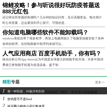
锦鲤攻略！参与听说很好玩防疫答题送
888元红包
还记得全民答题的热潮吗？几分钟的知识问答，瓜分高额奖金。每次倒计
时公布答案，总会紧张到手心冒汗。可惜的是...
你知道电脑哪些软件不能卸载吗？
windows系统自带了很多程序，再加上电脑用就久了电脑里就被安装了各种
各样的程序。在控制面板中程序列表就可以...
人气应用商店 百度手机助手，你有吗？
移动分析公司App Annie认为中国是全球最大的智能手机市场，许多中国消
费者已将智能手机视为首选设备。鉴于智...
精彩
专题
更多>>
1
有一种毁容，叫杨洋和刘亦
1
炒鸡蛋可不是fried
2
娱乐圈小鲜肉小花们集体穿