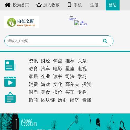
设为首页
加入收藏
手机
注册
登陆
资讯
财经
焦点
推荐
头条
教育
汽车
电影
星座
电视
家居
企业
读书
司法
学习
消费
游戏
文化
高尔夫
投资
时尚
美食
报价
买车
专栏
微商
区块链
历史
经济
看播