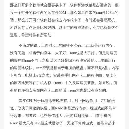
那么打开多个软件就会很容易卡了，软件和游戏都是占运存的，假
设一个打开的软件占的运存是50M，那么如果自带的ram是128m的
话，那么打开两个软件就会很占内存很卡了，有时还会容易死机，
所以运存大点还是比较好的。以上讲的有些通俗，不过也就是这个
道理，希望对你有所帮助！
不谦虚的说，上面对rom的回答不准确。ram就是运行内存，
没有问题，相当于内存条，大了好。rom也是大了好，但是对速度
的影响跟ram不同，之所以大了好是因为程序安装到rom里面运行
的速度比较快。rom应该是相当于电脑的硬盘，而不只是c盘，内存
卡相当于电脑上u盘之类。安装在手机内存卡上的程序由于要读卡
的原因比安装在手机内存（rom）中的反应速度要慢。如果说，所
有的程序都安装在内存卡上面的话，rom大也是没有意义的。
其实CPU对于玩游泳来说没有用，对上网起作用，CPU的高
低，取决于网速的快慢，而RAM则是运行内存…玩游戏能不能带
得起来，都考它，也齐数值越大，玩游戏越流畅…目前手机的
RAM最大只有512,但这就足够了，无论下何种游戏，都能带起来