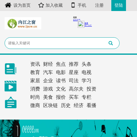
设为首页
加入收藏
手机
注册
登陆
资讯
财经
焦点
推荐
头条
教育
汽车
电影
星座
电视
家居
企业
读书
司法
学习
消费
游戏
文化
高尔夫
投资
时尚
美食
报价
买车
专栏
微商
区块链
历史
经济
看播