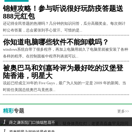
锦鲤攻略！参与听说很好玩防疫答题送
888元红包
还记得全民答题的热潮吗？几分钟的知识问答，瓜分高额奖金。每次倒计
时公布答案，总会紧张到手心冒汗。可惜的是...
你知道电脑哪些软件不能卸载吗？
windows系统自带了很多程序，再加上电脑用就久了电脑里就被安装了各种
各样的程序。在控制面板中程序列表就可以...
被奥巴马和刘嘉玲评为最好吃的汉堡登
陆香港，明星大
说起已经成立30年的 Five Guys，最广为人知的一定是 2009 年的新闻。当
时前任美国总统奥巴马竟然亲...
精彩
专题
更多>>
1
薛之谦医院门口抽烟愁眉不
1
原来明星之间的追星也有失