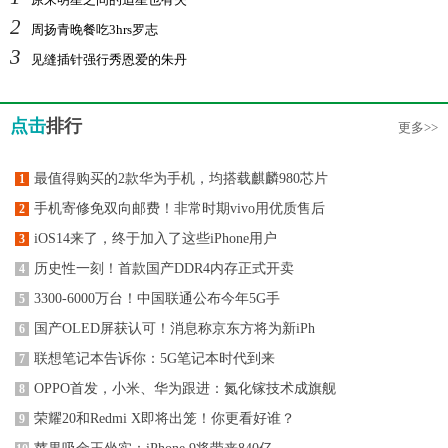
2
周扬青晚餐吃3hrs罗志
3
见缝插针强行秀恩爱的朱丹
点击
排行
更多>>
最值得购买的2款华为手机，均搭载麒麟980芯片
1
手机寄修免双向邮费！非常时期vivo用优质售后
2
iOS14来了，终于加入了这些iPhone用户
3
历史性一刻！首款国产DDR4内存正式开卖
4
3300-6000万台！中国联通公布今年5G手
5
国产OLED屏获认可！消息称京东方将为新iPh
6
联想笔记本告诉你：5G笔记本时代到来
7
OPPO首发，小米、华为跟进：氮化镓技术成旗舰
8
荣耀20和Redmi X即将出笼！你更看好谁？
9