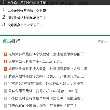
1
娱乐圈小鲜肉小花们集体穿
1
王者荣耀碎片商店，缤纷独
2
朋友圈被这种自拍刷屏了！
3
父母抛弃出生28天孩子，
点击
排行
更多>>
电脑大神私藏的66个快捷键，别让速度限制你的工
1
三星第二代折叠屏手机Galaxy Z Flip
2
难怪张子枫从不接古装剧，被导演逼着换上古装，哪
3
腾讯入股特斯拉浮盈约60亿美元，账面回报率超三
4
宝骏新款“买菜车”亮相，外观神似机器人，三座布
5
最佳备用千元机：骁龙八核＋6G运存＋5000毫
6
小米防疫神器有多猛？每秒50次监测，智能温控，
7
顶级配置的小米10，华为、苹果开始担忧了？
8