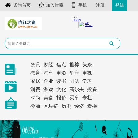
设为首页
加入收藏
手机
注册
登陆
资讯
财经
焦点
推荐
头条
教育
汽车
电影
星座
电视
家居
企业
读书
司法
学习
消费
游戏
文化
高尔夫
投资
时尚
美食
报价
买车
专栏
微商
区块链
历史
经济
看播