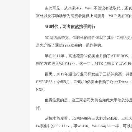
由此可见，从2G到4G，Wi-Fi不仅没有被取代
室外以及移动场景为消费者提供上网服务，Wi-Fi则在
5G时代，两者依然携手同行
5G网络高带宽、低时延的特性铸就了其比4G网络更
是先介绍了通信行业发生的一系列并购。
早在2011年，高通花费32亿美金并购了ATHERO
购的方式进入Wi-Fi行业。这一年，MTK也购买了以Wi-Fi
据悉，2019年通信行业同样发生了三起并购案，并且都与
CYPRESS；今年5月，ON以10亿美金收购了QuanTenn
NXP。
值得注意的是，这三家公司为何会如此大手笔的涉足Wi
好。
从技术角度看，5G网络拥有三大标准eMBB、mMTC、
Fi标准中的802.11ax，即Wi-Fi6。Wi-Fi6与5G一