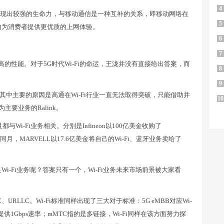
4
，还表现出较强的生命力，与移动通信是一种互补的关系，即移动网络在
5
室内为消费者提供更优质的上网体验。
6
7
高的性能。对于5G时代Wi-Fi的命运，王泷并没有直接给出答案，而
8
9
S。其中主要的原因是高通在Wi-Fi行业一直无法取得突破，只能借助并
10
为主要业务的Ralink。
Wi-Fi业务相关。分别是Infineon以100亿美金收购了
a；同月，MARVELL以17.6亿美金将自己的Wi-Fi、蓝牙业务卖给了
-Fi业务呢？答案只有一个，Wi-Fi业务未来市场前景被大家看
URLLC。Wi-Fi标准同样出现了三大对于标准：5G eMBB对应Wi-
样，可以提供1Gbps速率；mMTC指的是多链接，Wi-Fi同样在该方面努力探