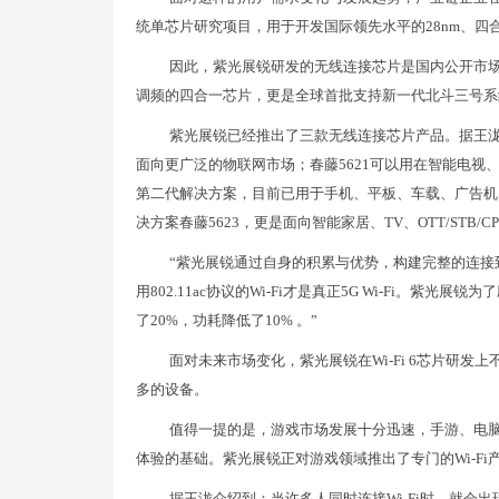
统单芯片研究项目，用于开发国际领先水平的28nm、
因此，紫光展锐研发的无线连接芯片是国内公开市场上唯一一款
调频的四合一芯片，更是全球首批支持新一代北斗三号系
紫光展锐已经推出了三款无线连接芯片产品。据王泷介
面向更广泛的物联网市场；春藤5621可以用在智能电视、
第二代解决方案，目前已用于手机、平板、车载、广告机、智
决方案春藤5623，更是面向智能家居、TV、OTT/STB/
“紫光展锐通过自身的积累与优势，构建完整的连接
用802.11ac协议的Wi-Fi才是真正5G Wi-Fi。紫光
了20%，功耗降低了10% 。”
面对未来市场变化，紫光展锐在Wi-Fi 6芯片研发上
多的设备。
值得一提的是，游戏市场发展十分迅速，手游、电
体验的基础。紫光展锐正对游戏领域推出了专门的Wi-Fi
据王泷介绍到：当许多人同时连接Wi-Fi时，就会出