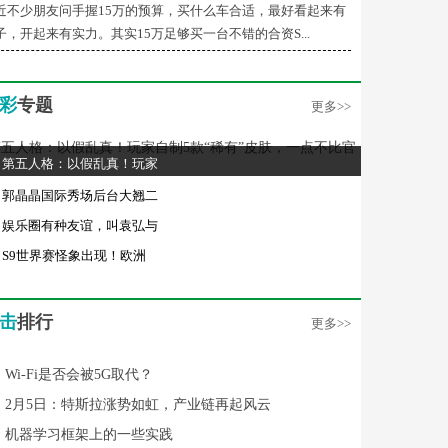
近不少朋友问手握15万的预算，买什么车合适，最好看起来有
子，开起来有实力。其实15万足够买一台不错的合资S...
彩
专题
更多>>
第五人格：以假乱真！玩家
郭晶晶国际秀场后台大翘二
娱乐圈有种友谊，叫袁弘与
S9世界赛怪象出现！欧洲
击
排行
更多>>
Wi-Fi是否会被5G取代？
2月5日：特斯拉涨势如虹，产业链再起风云
机器学习框架上的一些实践