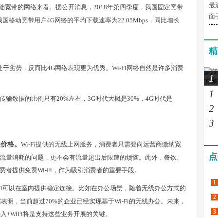
最
的基础宽带的网络来看。据公开消息，2018年第四季度，我国固定宽带
面
；我国移动宽带用户4G网络的平均下载速率为22.05Mbps，同比增长
精
于劣势，反而比4G网络表现更为优秀。Wi-Fi网络自然是许多消费
1
1
Fi传输数据的比例只有20%左右，3G时代大概是30%，4G时代是
2
3
是价格。
Wi-Fi提供的无线上网服务，消费者只需要向运营商缴纳宽
点
流量消耗的问题，更不会有流量超出后限速的烦恼。此外，餐饮、
者提供免费Wi-Fi，作为吸引消费者的重要手段。
1
Fi可以在室内提供稳定连接。比如在办公场景，随着无线办公方式的
2
据表明，当前超过70%的企业已经实现基于Wi-Fi的无线办公。未来，
3
入+WiFi将是支持这些业务开展的关键。