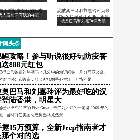
男人看起来有钱的标志：
被奥巴马和刘嘉玲评为最
新闻头条
锦鲤攻略！参与听说很好玩防疫答
题送888元红包
记得全民答题的热潮吗？几分钟的知识问答，瓜分高额奖金。
次倒计时公布答案，总会紧张到手心冒汗。可惜的是...
被奥巴马和刘嘉玲评为最好吃的汉
堡登陆香港，明星大
起已经成立30年的 Five Guys，最广为人知的一定是 2009 年的
闻。当时前任美国总统奥巴马竟然亲...
手握15万预算，全新Jeep指南者才
是那个对的选