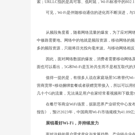
索；URLLC指的是高可靠、低时延，Wi-Fi标准中的80
可见，Wi-Fi是伴随移动通信的进化而不断演进，与
从频段角度看，随着网络流量的爆发，为了应对网
中修路需要地。网络中的地就是频段资源，移动网络的频
多的频段资源，只能将目光投向毫米波。与移动网络相反，
因此，面对网络数据的爆发，消费者需要移动网络及
面也可以看出，5G和Wi-Fi是互补共生而不是相互取代的
值得一提的是，有很多人说在家庭场景5G将替代Wi
营商宽带+移动捆绑套餐或者获赠宽带接入，所以可以用很低
几十个G的流量，无法满足用户在家经常看视频和下载需
在餐厅等商业WiFi场景，据新思界产业研究中心发布的
报告》，预计2023年，中国商用Wi-Fi市场规模为41.0
展锐看好Wi-Fi，并持续发力
面对这样的用户需求变化与发展趋势，产业链企业在