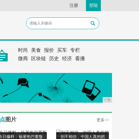
注册
登陆
时尚
美食
报价
买车
专栏
微商
区块链
历史
经济
看播
广告
点
图片
更多>>
今日爆料：杨幂热巴要叛
别不相信，中国人真的把