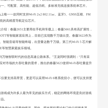
四合一、可配置、高性能、超低功耗、多标准无线连接系统单芯片。
同时支持Wi-Fi 2x2 802.11ac、蓝牙5、GNSS五模、FM
统的高精度导航定位芯片。
绍：春藤2651主要用在手机和车载上；春藤5661具有高扩展性，
OTT等智能家居应用上，目前已实现数千万级出货。春藤5622作为
能音箱等智能终端，出货量达数千万级。第三代Wi-Fi 5 芯片解
CPE等智慧家庭娱乐领域。
到万物智联时代的信息高速公路体系。”王泷同时强调到：“只有采
展锐为了应对市场的大吞吐量的需求，推出的春藤5623使得Wi-Fi吞吐量提升
不仅要支持高带宽，更是可以采用Wi-Fi 6将系统切小，便可以支持更
脑游戏成为许多人最为常见的娱乐方式，稳定的网络环境是良好游戏
产品。
现争抢Wi-Fi流量的情况。因此，紫光展锐通过专门的云端服务器，