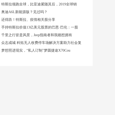
特斯拉领跑全球，比亚迪紧随其后，2019全球销
奥迪A6L新能源版？见过吗？
还得跌！特斯拉、疫情相关股分享
手持特斯拉价值13亿美元股票的巴恩·巴伦：一股
千里之行皆是风景，Jeep指南者和我都想拥有
众志成城 科拓无人收费停车场解决方案助力社会复
梦想照进现实，“私人订制”梦圆捷途X70Cou