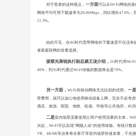
对于笔者的这种观点，
一方面
可以从Wi-Fi网络
网络平均可用下载速率为28.06Mbps，同比增长47.6%
21.3%。
由此可见，在4G时代宽带网络的下载速度不仅没有处
者家庭联网的首要选择。
据紫光展锐执行副总裁王泷介绍，
2G时代用Wi-
40%，到5G时代通过Wi-Fi传输的数据将会是70%。
另一方面，
Wi-Fi有移动网络无法比拟的优势。
一
带费用，就可以放心地使用移动设备上网，完全不必考虑
酒店、旅游、医院、地铁、机场、学校等公共场所，向消费
二是
室内场景流量使用占用户使用流量的主体，Wi
兴起，Wi-Fi可以实现“网随人动”的使用体验。有统计数
VR、4K/8K等业务将在客厅等室内场景快速发展，千兆接