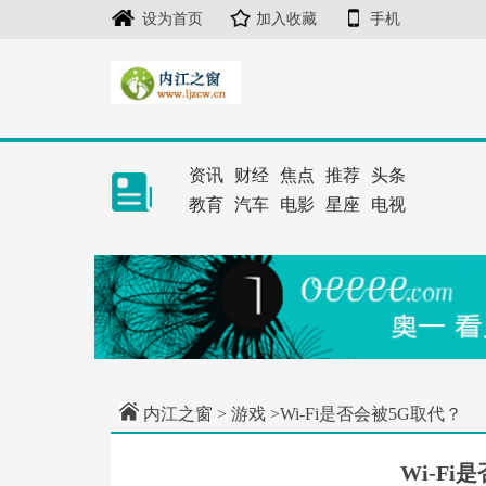
设为首页
加入收藏
手机
资讯
财经
焦点
推荐
头条
教育
汽车
电影
星座
电视
内江之窗
>
游戏
>Wi-Fi是否会被5G取代？
Wi-Fi