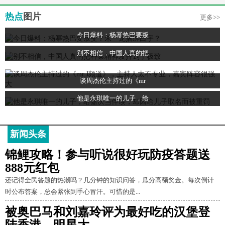
热点
图片
更多>>
今日爆料：杨幂热巴要叛
别不相信，中国人真的把
谈周杰伦主持过的《mr
他是永琪唯一的儿子，给
新闻头条
锦鲤攻略！参与听说很好玩防疫答题送
888元红包
还记得全民答题的热潮吗？几分钟的知识问答，瓜分高额奖金。每次倒计
时公布答案，总会紧张到手心冒汗。可惜的是...
被奥巴马和刘嘉玲评为最好吃的汉堡登