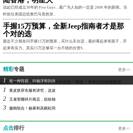
陆香港，明星大
说起已经成立30年的 Five Guys，最广为人知的一定是 2009 年的新闻。当
时前任美国总统奥巴马竟然亲...
手握15万预算，全新Jeep指南者才是那
个对的选
最近不少朋友问手握15万的预算，买什么车合适，最好看起来有面子，开
起来有实力。其实15万足够买一台不错的合资S...
精彩
专题
更多>>
1
有一种毁容，叫杨洋和刘亦
1
黄皮肤穿衣服有讲究，这波
2
王者荣耀碎片商店，缤纷独
3
腿精组合！杨幂和高晓松同
点击
排行
更多>>