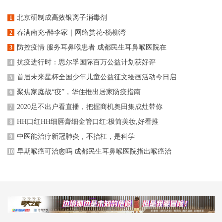
北京研制成高效银离子消毒剂
1
春满南充•醉李家｜网络赏花•杨柳湾
2
防控疫情 服务耳鼻喉患者 成都民生耳鼻喉医院在
3
抗疫进行时：思尔孚国际百万公益计划获好评
4
首届未来星杯全国少年儿童公益征文绘画活动今日启
5
聚焦家庭战“疫”，华住推出居家防疫指南
6
2020足不出户看直播，把握商机奥田集成灶带你
7
HH口红HH细唇膏细金管口红:极简美妆,好看推
8
中医能治疗新冠肺炎，不抬杠，是科学
9
早期喉癌可治愈吗 成都民生耳鼻喉医院指出喉癌治
10