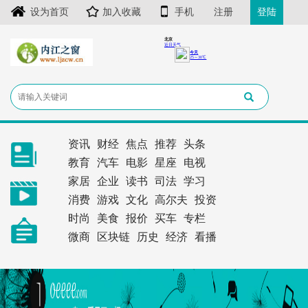
设为首页
加入收藏
手机
注册
登陆
资讯
财经
焦点
推荐
头条
教育
汽车
电影
星座
电视
家居
企业
读书
司法
学习
消费
游戏
文化
高尔夫
投资
时尚
美食
报价
买车
专栏
微商
区块链
历史
经济
看播