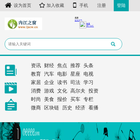
设为首页
加入收藏
手机
注册
登陆
资讯
财经
焦点
推荐
头条
教育
汽车
电影
星座
电视
家居
企业
读书
司法
学习
消费
游戏
文化
高尔夫
投资
时尚
美食
报价
买车
专栏
微商
区块链
历史
经济
看播