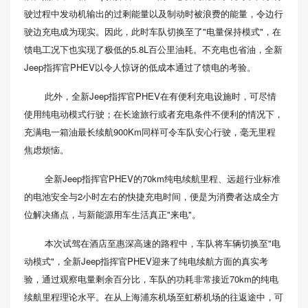
驶过程中发动机输出的过剩能量以及制动时被浪费的能量，令边行
驶边充电成为现实。因此，此时车队切换至了"电量保持模式"，在
馈电工况下也实现了极低的5.8L百公里油耗。不充电也省油，全新
Jeep指挥官PHEV以令人惊讶的低成本通过了馈电的考验。
此外，全新Jeep指挥官PHEV在有便利充电设施时，可尽情
使用纯电动模式行驶；在长途旅行或者充电条件不便利的情况下，
充满电一箱油最长续航900Km同样可令车队安心行驶，毫无里程
焦虑烦恼。
全新Jeep指挥官PHEV的70km纯电续航里程、远超行业标准
的电池安全与2小时左右的快捷充电时间，便是为消费者达成全方
位解决痛点，与新能源用车生活真正"来电"。
本次试驾在酒店至惠深高速的路程中，车队将车辆切换至"电
动模式"，全新Jeep指挥官PHEV迎来了纯电续航方面的真实考
验，通过观察电量剩余百分比，车队的功耗非常接近70km的纯电
续航里程理论水平。在从上海浦东机场至虹桥机场的往返途中，可