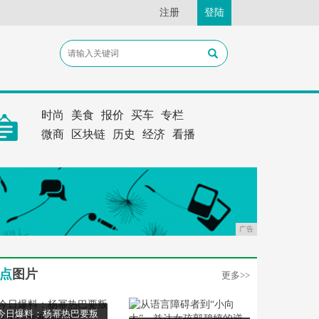
注册
登陆
时尚
美食
报价
买车
专栏
微商
区块链
历史
经济
看播
广告
点
图片
更多>>
今日爆料：杨幂热巴要叛