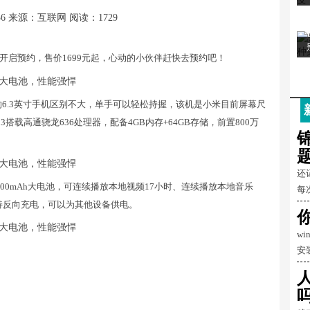
36
来源：互联网
阅读：1729
并开启预约，售价1699元起，心动的小伙伴赶快去预约吧！
统的6.3英寸手机区别不大，单手可以轻松持握，该机是小米目前屏幕尺
搭载高通骁龙636处理器，配备4GB内存+64GB存储，前置800万
还
500mAh大电池，可连续播放本地视频17小时、连续播放本地音乐
每
还支持反向充电，可以为其他设备供电。
w
安