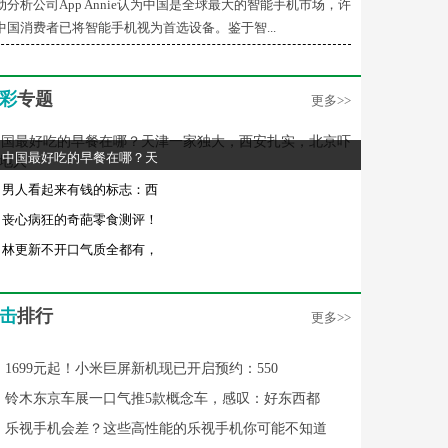
动分析公司App Annie认为中国是全球最大的智能手机市场，许
中国消费者已将智能手机视为首选设备。鉴于智...
彩
专题
更多>>
中国最好吃的早餐在哪？天
男人看起来有钱的标志：西
丧心病狂的奇葩零食测评！
林更新不开口气质全都有，
击
排行
更多>>
1699元起！小米巨屏新机现已开启预约：550
铃木东京车展一口气推5款概念车，感叹：好东西都
乐视手机会差？这些高性能的乐视手机你可能不知道