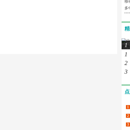
移
多
精
1
1
2
3
点
1
2
3