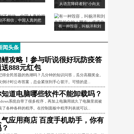
从语言障碍者到“小向太
别不相信，中国人真的把
有一种毁容，叫杨洋和刘
新闻头条
锦鲤攻略！参与听说很好玩防疫答
题送888元红包
记得全民答题的热潮吗？几分钟的知识问答，瓜分高额奖金。
次倒计时公布答案，总会紧张到手心冒汗。可惜的是...
你知道电脑哪些软件不能卸载吗？
indows系统自带了很多程序，再加上电脑用就久了电脑里就被
装了各种各样的程序。在控制面板中程序列表就可以...
人气应用商店 百度手机助手，你有
吗？