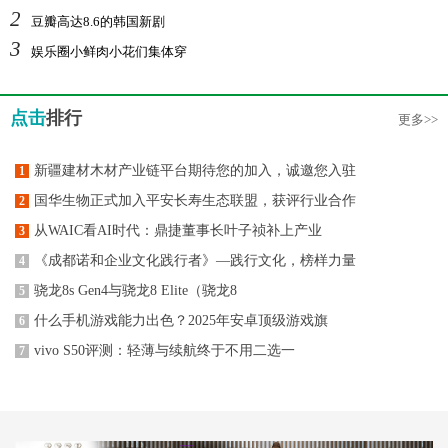
2
豆瓣高达8.6的韩国新剧
3
娱乐圈小鲜肉小花们集体穿
点击
排行
更多>>
新疆建材木材产业链平台期待您的加入，诚邀您入驻
1
国华生物正式加入平安长寿生态联盟，获评行业合作
2
从WAIC看AI时代：鼎捷董事长叶子祯补上产业
3
《成都诺和企业文化践行者》—践行文化，榜样力量
4
骁龙8s Gen4与骁龙8 Elite（骁龙8
5
什么手机游戏能力出色？2025年安卓顶级游戏旗
6
vivo S50评测：轻薄与续航终于不用二选一
7