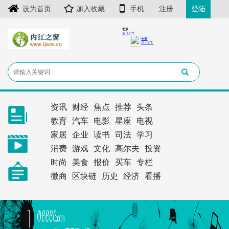
设为首页
加入收藏
手机
注册
登陆
资讯
财经
焦点
推荐
头条
教育
汽车
电影
星座
电视
家居
企业
读书
司法
学习
消费
游戏
文化
高尔夫
投资
时尚
美食
报价
买车
专栏
微商
区块链
历史
经济
看播