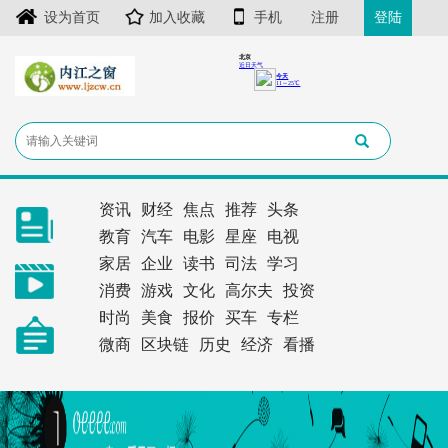
设为首页
加入收藏
手机
注册
登陆
资讯
财经
焦点
推荐
头条
教育
汽车
电影
星座
电视
家居
企业
读书
司法
学习
消费
游戏
文化
高尔夫
投资
时尚
美食
报价
买车
专栏
微商
区块链
历史
经济
看播