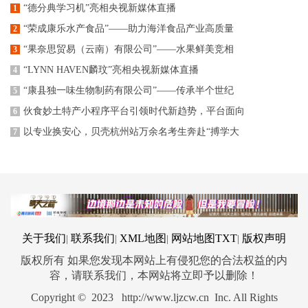
“德分典学习机”亮相央视新媒体直播
1
“荣成康乐水产食品”——助力海洋食品产业高质量
2
“果奈思贸易（云南）有限公司”——水果鲜美竞相
3
“LYNN HAVEN麟玟”亮相央视新媒体直播
4
“康县独一味生物制药有限公司”——传承半个世纪
5
伙食妙土特产小程序平台引领时代新趋势，平台面向
6
以专业换安心，贝壳杭州站万余名考生奔赴“搏学大
7
关于我们
联系我们
XML地图
网站地图
TXT
版权声明
|
|
|
|
版权所有 如果您发现本网站上有侵犯您的合法权益的内
容，请联系我们，本网站将立即予以删除！
Copyright © 2023 http://www.ljzcw.cn Inc. All Rights