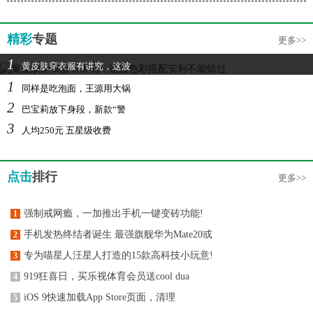
精彩
专题
更多>>
1
黄皮肤穿衣服有讲究，这波
1
同样是吃泡面，王源用大锅
2
巴宝莉放下身段，新款“警
3
人均250元 五星级收费
点击
排行
更多>>
强制戒网瘾，一加推出手机一键变砖功能!
1
手机发热终结者诞生 最强旗舰华为Mate20或
2
专为喵星人汪星人打造的15款高科技小玩意!
3
919狂喜日，买乐视体育会员送cool dua
4
iOS 9快速加载App Store页面，清理
5