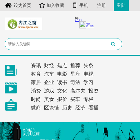
设为首页
加入收藏
手机
注册
登陆
资讯
财经
焦点
推荐
头条
教育
汽车
电影
星座
电视
家居
企业
读书
司法
学习
消费
游戏
文化
高尔夫
投资
时尚
美食
报价
买车
专栏
微商
区块链
历史
经济
看播