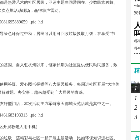
都是热爱艺术的社区居民，亚运主题曲同爱同在、少数民族独舞、
w
出一次次点燃活动现场，赢得掌声雷动。
安
导绿色环保过中秋，居民可以用可回收垃圾换取月饼，在享受“节
移
多
的基因。自入驻杭州以来，链家长期为社区提供便民助民服务，致
精
使用答疑、爱心图书捐赠等八大便民服务，每周进社区开展“大地美
1
民解难题、办实事，越来越受到广大居民的青睐。
1
友好型门店，本次活动主力军链家天都城天苑店就是其中之一。
2
3
区开展教老人用手机）
点
边的垃圾，还精彩与社区一起开展主题活动，比如环保知识进社区、