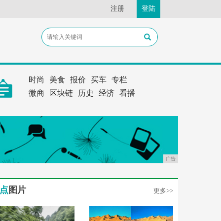
注册
登陆
时尚
美食
报价
买车
专栏
微商
区块链
历史
经济
看播
广告
点
图片
更多>>