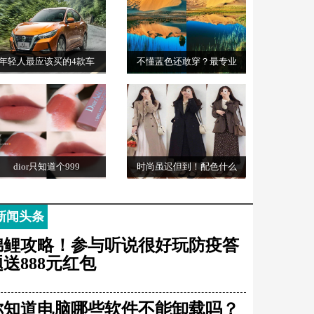
年轻人最应该买的4款车
不懂蓝色还敢穿？最专业
dior只知道个999
时尚虽迟但到！配色什么
新闻头条
锦鲤攻略！参与听说很好玩防疫答
题送888元红包
你知道电脑哪些软件不能卸载吗？