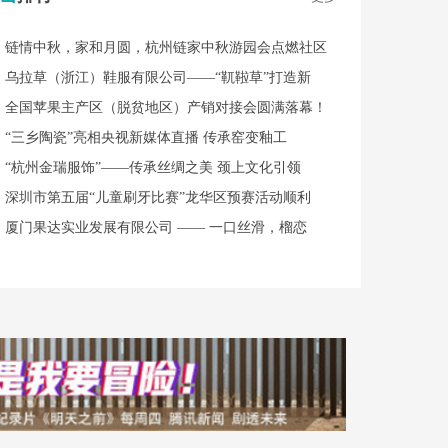
链情中秋，家和月圆，杭州链家中秋游园会点燃社区
乌拉草（浙江）鞋服有限公司——“靰鞡草”打造新
全国苹果主产区（脱贫地区）产销对接会圆满落幕！
“三乡陶瓷”亮相央视新媒体直播 传承窑变釉工
“杭州金瑞服饰”——传承丝绸之美 颈上文化引领
深圳市第五届“儿童刷牙比赛”龙华区预赛活动顺利
厦门果达实业发展有限公司 —— 一口丝滑，榴恋