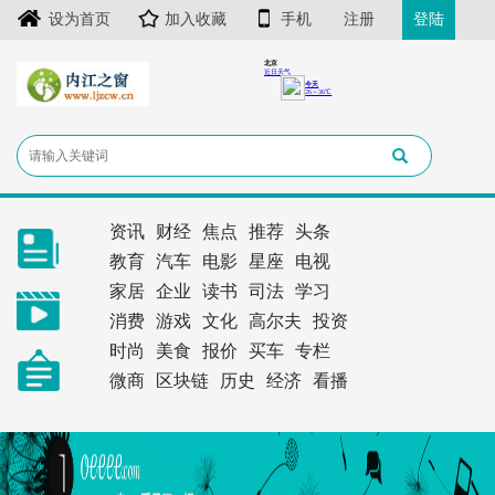
设为首页
加入收藏
手机
注册
登陆
资讯
财经
焦点
推荐
头条
教育
汽车
电影
星座
电视
家居
企业
读书
司法
学习
消费
游戏
文化
高尔夫
投资
时尚
美食
报价
买车
专栏
微商
区块链
历史
经济
看播