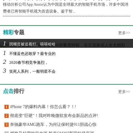
移动分析公司App Annie认为中国是全球最大的智能手机市场，许多中国消
费者已将智能手机视为首选设备。鉴于智...
精彩
专题
更多>>
1
因嘴贫被追着打、嘻嘻哈哈
1
不懂蓝色还敢穿？最专业的
2
2020春节档竞争激烈，
3
笑死人系列，一般明星不会
点击
排行
更多>>
iPhone 7的爆料内幕！你怎么看？！!
1
彻底变“巨硬”！我对昨晚微软发布会新品的点评!
2
奔驰豪华AMG跑车，为何让保时捷911胆战心惊
3